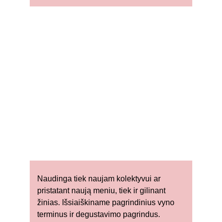
Naudinga tiek naujam kolektyvui ar 
pristatant naują meniu, tiek ir gilinant 
žinias. Išsiaiškiname pagrindinius vyno 
terminus ir degustavimo pagrindus. 