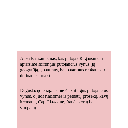
Ar viskas šampanas, kas putoja? Ragausime ir 
aptarsime skirtingus putojančius vynus, jų 
geografiją, ypatumus, bei patarimus renkantis ir 
derinant su maistu.
Degustacijoje ragausime 4 skirtingus putojančius 
vynus, o juos rinksimės iš petnatų, prosekų, kāvų, 
kremanų, Cap Classique, frančiakortų bei 
šampanų.