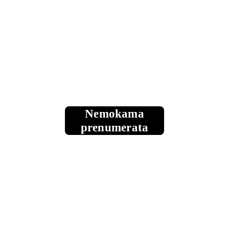
buria vyno pasaulį ir bendruomenę 
Lietuvoje, interviu su vyndariais
Įspūdžiai iš vyno kelionių
Periodinis vyno renginių kalendorių: tiek 
maniškių, tiek ir kitų bendruomenės 
narių
Nemokama
prenumerata
Vyno degustacijos