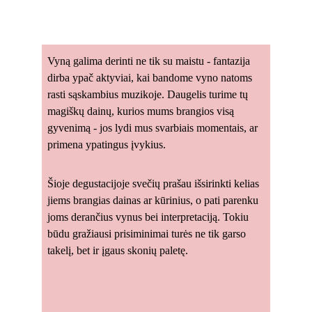
Vyną galima derinti ne tik su maistu - fantazija 
dirba ypač aktyviai, kai bandome vyno natoms 
rasti sąskambius muzikoje. Daugelis turime tų 
magiškų dainų, kurios mums brangios visą 
gyvenimą - jos lydi mus svarbiais momentais, ar 
primena ypatingus įvykius.
Šioje degustacijoje svečių prašau išsirinkti kelias 
jiems brangias dainas ar kūrinius, o pati parenku 
joms derančius vynus bei interpretaciją. Tokiu 
būdu gražiausi prisiminimai turės ne tik garso 
takelį, bet ir įgaus skonių paletę. 