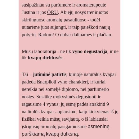
susipažinau su parfumere ir aromaterapeute 
Justina ir jos 
ÕRU
. Abiejų nosys treniruotos 
skirtinguose aromatų pasauliuose - todėl 
nutarėme juos sujungti, ir taip paieškoti naujų 
potyrių. Radom! O dabar dalinamės ir plačiau.
Mūsų laboratorija - ne tik 
vyno degustacija
, ir ne 
tik 
kvapų dirbtuvės
.
Tai – 
jutiminė patirtis
, kurioje natūralūs kvapai 
padeda išnarplioti vyno charakterį, ir kuriai 
nereikia nei someljė diplomo, nei parfumerio 
nosies. Susitikę mokysimės degustuoti ir 
ragausime 4 vynus; jų esmę padės atrakinti 9 
natūralūs kvapai - aptarsime, kaip kiekvienas iš jų 
fiziškai veikia mūsų savijautą, o iš labiausiai 
įstrigusių aromatų pasigaminsime 
asmeninę 
purškiamą kvapų dulksną.