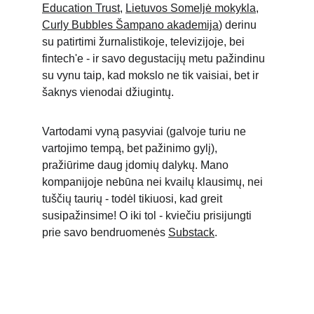
Education Trust
, 
Lietuvos Someljė mokykla
, 
Curly Bubbles Šampano akademija
) derinu 
su patirtimi žurnalistikoje, televizijoje, bei 
fintech'e - ir savo degustacijų metu pažindinu 
su vynu taip, kad mokslo ne tik vaisiai, bet ir 
šaknys vienodai džiugintų. 
Vartodami vyną pasyviai (galvoje turiu ne 
vartojimo tempą, bet pažinimo gylį), 
pražiūrime daug įdomių dalykų. Mano 
kompanijoje nebūna nei kvailų klausimų, nei 
tuščių taurių - todėl tikiuosi, kad greit 
susipažinsime! O iki tol - kviečiu prisijungti 
prie savo bendruomenės 
Substack
.