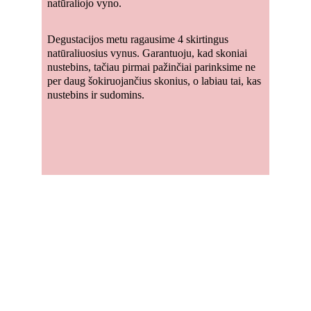
natūraliojo vyno.
Degustacijos metu ragausime 4 skirtingus 
natūraliuosius vynus. Garantuoju, kad skoniai 
nustebins, tačiau pirmai pažinčiai parinksime ne 
per daug šokiruojančius skonius, o labiau tai, kas 
nustebins ir sudomins.
Burbulų 
pokšėjimo 
metas 