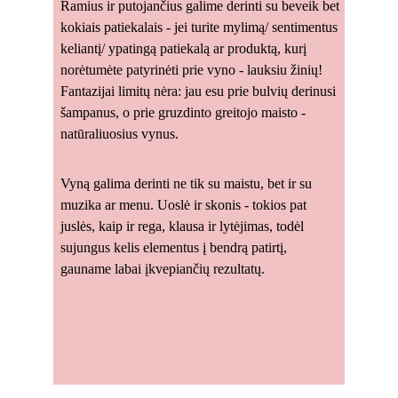
Ramius ir putojančius galime derinti su beveik bet 
kokiais patiekalais - jei turite mylimą/ sentimentus 
keliantį/ ypatingą patiekalą ar produktą, kurį 
norėtumėte patyrinėti prie vyno - lauksiu žinių! 
Fantazijai limitų nėra: jau esu prie bulvių derinusi 
šampanus, o prie gruzdinto greitojo maisto - 
natūraliuosius vynus.
Vyną galima derinti ne tik su maistu, bet ir su 
muzika ar menu. Uoslė ir skonis - tokios pat 
juslės, kaip ir rega, klausa ir lytėjimas, todėl 
sujungus kelis elementus į bendrą patirtį, 
gauname labai įkvepiančių rezultatų. 