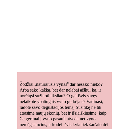
Pažintis su 
natūraliasiais 
vynais
Žodžiai 
„
natūralusis vynas
“
 dar nesako nieko? 
Arba sako kažką, bet dar nelabai aišku, ką, ir 
norėtųsi sužinoti tiksliau? O gal išvis savęs 
nelaikote ypatingais vyno gerbėjais? Vadinasi, 
radote savo degustacijos temą. Susitikę ne tik 
atrasime naujų skonių, bet ir išsiaiškinsime, kaip 
šie gėrimai į vyno pasaulį atveda net vyno 
nemėgstančius, ir kodėl išvis kyla tiek šaršalo dėl 