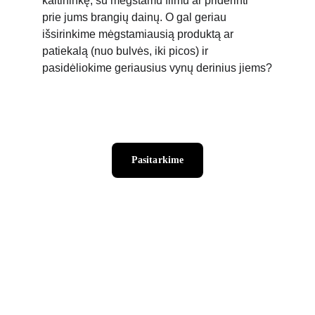
kaltininkę, su mėgstamu filmu ar priderinti 
prie jums brangių dainų. O gal geriau 
išsirinkime mėgstamiausią produktą ar 
patiekalą (nuo bulvės, iki picos) ir 
pasidėliokime geriausius vynų derinius jiems?
Pasitarkime