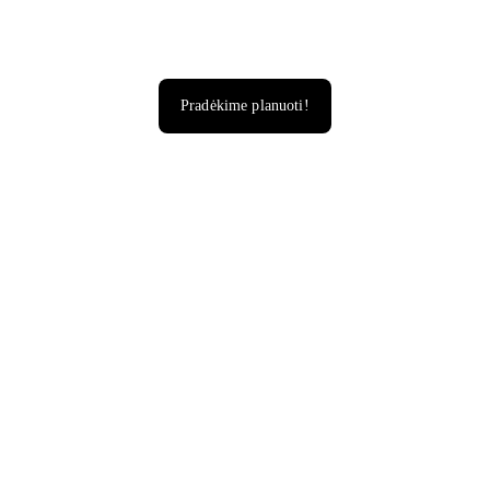
Pradėkime planuoti!
Paslaugos Horecai