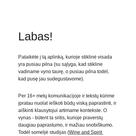
Ieva Elvyra
Labas!
Pataikėte į tą aplinką, kurioje stiklinė visada 
yra pusiau pilna (su sąlyga, kad stikline 
vadiname vyno taurę, o pusiau pilna todėl, 
kad pusę jau sudegustavome). 
Per 16+ metų komunikacijoje ir tekstų kūrime 
įpratau nuolat ieškoti būdų viską paprastinti, ir 
aiškinti klausytojui artimame kontekste. O 
vynas - būtent ta sritis, kurioje praverstų 
daugiau paprastumo, ir mažiau snobiškumo. 
Todėl someljė studijas (
Wine and Spirit 